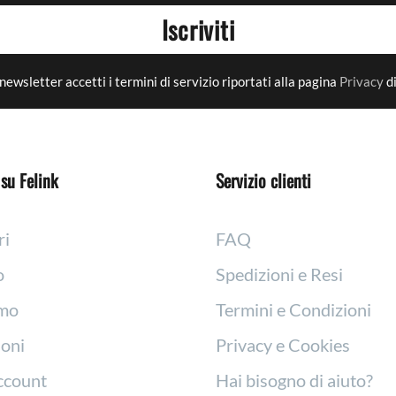
Iscriviti
newsletter accetti i termini di servizio riportati alla pagina
Privacy
di
su Felink
Servizio clienti
ri
FAQ
o
Spedizioni e Resi
amo
Termini e Condizioni
oni
Privacy e Cookies
account
Hai bisogno di aiuto?