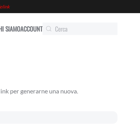
elink
HI SIAMO
ACCOUNT
n link per generarne una nuova.