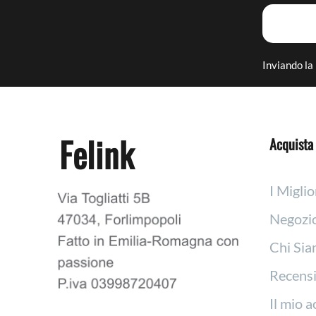
Inviando la 
Felink
Acquista 
I Miglio
Negozi
Chi Si
Recensi
Il mio 