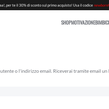
aa!, per te il 30% di sconto sul primo acquisto! Usa il codice
newbornf
SHOP
MOTIVAZIONE
BIMBI
C
utente o l'indirizzo email. Riceverai tramite email u