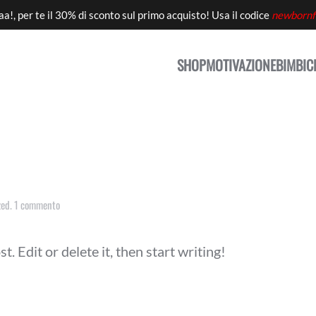
aa!, per te il 30% di sconto sul primo acquisto! Usa il codice
newbornf
SHOP
MOTIVAZIONE
BIMBI
C
zed
.
1 commento
. Edit or delete it, then start writing!