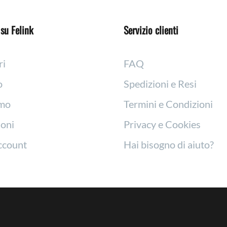
su Felink
Servizio clienti
ri
FAQ
o
Spedizioni e Resi
amo
Termini e Condizioni
oni
Privacy e Cookies
account
Hai bisogno di aiuto?