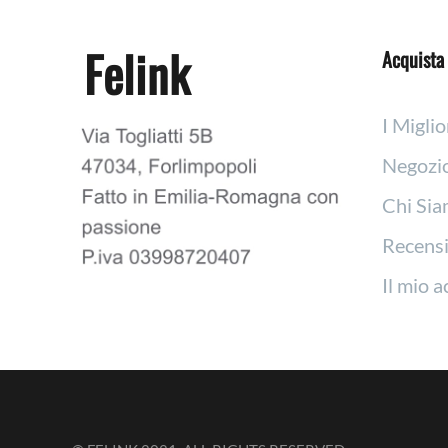
Felink
Acquista 
I Miglio
Negozi
Chi Si
Recensi
Il mio 