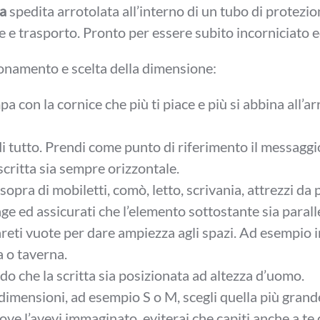
ca
spedita arrotolata all’interno di un tubo di protezio
e e trasporto. Pronto per essere subito incorniciato 
onamento e scelta della dimensione:
mpa con la cornice che più ti piace e più si abbina all
di tutto. Prendi come punto di riferimento il messaggio
critta sia sempre orizzontale.
sopra di mobiletti, comò, letto, scrivania, attrezzi da p
age ed assicurati che l’elemento sottostante sia parall
reti vuote per dare ampiezza agli spazi. Ad esempio in
a o taverna.
do che la scritta sia posizionata ad altezza d’uomo.
 dimensioni, ad esempio S o M, scegli quella più grand
ve l’avevi immaginato, eviterai che capiti anche a te d