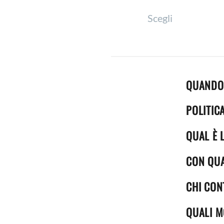
Questo
Scegli
prodotto
ha
più
varianti.
Le
QUANDO 
opzioni
POLITIC
possono
essere
QUAL È 
scelte
nella
CON QUA
pagina
CHI CON
del
prodotto
QUALI M