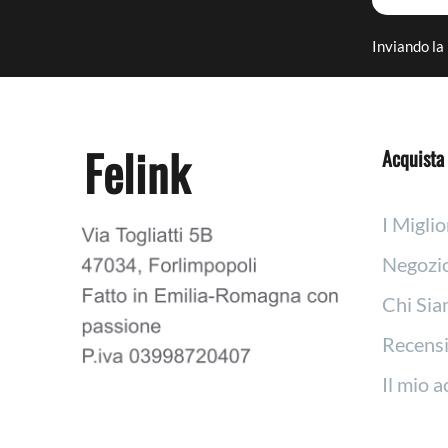
Inviando la 
Felink
Acquista 
I Miglio
Negozi
Chi Si
Recensi
Il mio 