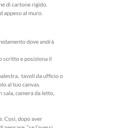
ne di cartone rigido.
ed appeso al muro.
’arredamento dove andrà
 scritto e posiziona il
alestra, tavoli da ufficio o
elo al tuo canvas.
 sala, camera da letto,
e. Così, dopo aver
i pensare: “se l’avessi