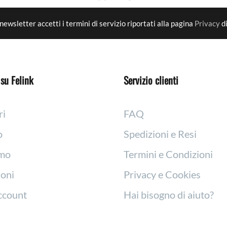
newsletter accetti i termini di servizio riportati alla pagina
Privacy
di
su Felink
Servizio clienti
ri
FAQ
o
Spedizioni e Resi
amo
Termini e Condizioni
oni
Privacy e Cookies
account
Hai bisogno di aiuto?