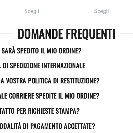
Questo
Questo
Scegli
Scegli
prodotto
prodotto
ha
ha
DOMANDE FREQUENTI
più
più
varianti.
varianti.
Le
Le
SARÀ SPEDITO IL MIO ORDINE?
opzioni
opzioni
A DI SPEDIZIONE INTERNAZIONALE
possono
possono
essere
essere
LA VOSTRA POLITICA DI RESTITUZIONE?
scelte
scelte
nella
nella
LE CORRIERE SPEDITE IL MIO ORDINE?
pagina
pagina
TATTO PER RICHIESTE STAMPA?
del
del
prodotto
prodotto
ODALITÀ DI PAGAMENTO ACCETTATE?