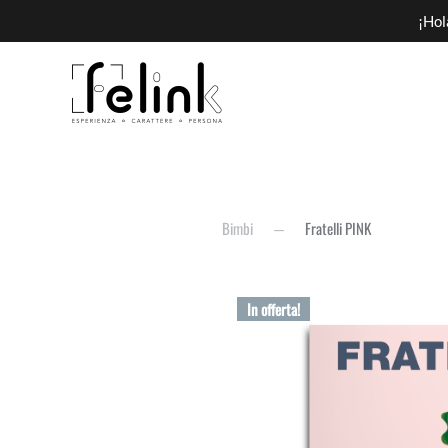
¡Hol
Bimbi
Fratelli PINK
In offerta!