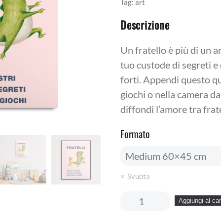
Tag:
art
50,00 €.
30,00 €
Descrizione
Un fratello è più di un am
tuo custode di segreti e
forti. Appendi questo q
giochi o nella camera da
diffondi l’amore tra frate
Formato
Svuota
Fratelli
Aggiungi al car
PINK