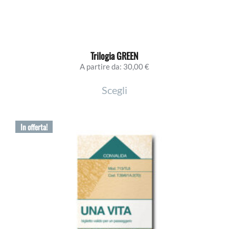
Trilogia GREEN
A partire da:
30,00
€
Questo
Scegli
prodotto
ha
più
In offerta!
varianti.
Le
opzioni
possono
essere
scelte