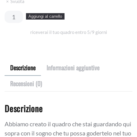
Svuota
Sogna
Aggiungi al carrello
in
riceverai il tuo quadro entro 5/9 giorni
grande
quantità
Descrizione
Informazioni aggiuntive
Recensioni (0)
Descrizione
Abbiamo creato il quadro che stai guardando qui
sopra con il sogno che tu possa godertelo nel tuo