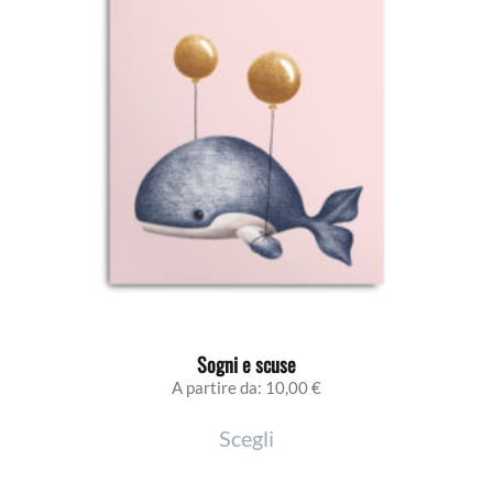
possono
essere
scelte
nella
pagina
del
prodotto
Sogni e scuse
A partire da:
10,00
€
Questo
Scegli
prodotto
ha