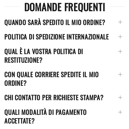
DOMANDE FREQUENTI
più
varianti.
QUANDO SARÀ SPEDITO IL MIO ORDINE?
Le
opzioni
POLITICA DI SPEDIZIONE INTERNAZIONALE
possono
essere
QUAL È LA VOSTRA POLITICA DI
scelte
RESTITUZIONE?
nella
CON QUALE CORRIERE SPEDITE IL MIO
pagina
ORDINE?
del
prodotto
CHI CONTATTO PER RICHIESTE STAMPA?
QUALI MODALITÀ DI PAGAMENTO
ACCETTATE?