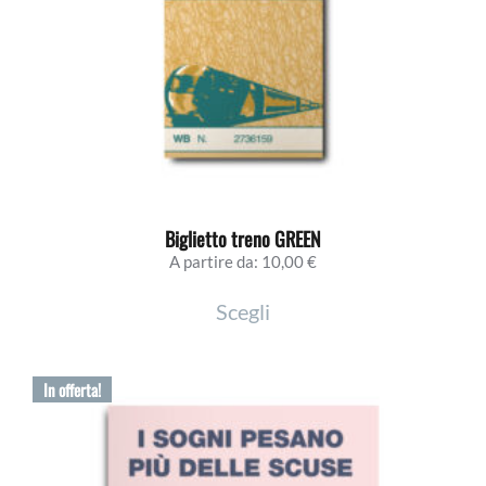
nella
pagina
del
prodotto
Biglietto treno GREEN
A partire da:
10,00
€
Questo
Scegli
prodotto
ha
più
In offerta!
varianti.
Le
opzioni