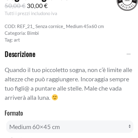
Il
Il
50,00
€
30,00
€
Tutti i prezzi includono iva
prezzo
prezzo
originale
attuale
COD:
REF_21_ Senza cornice_ Medium 45x60 cm
era:
è:
Categoria:
Bimbi
Tag:
art
50,00 €.
30,00 €.
Descrizione
Quando il tuo piccoletto sogna, non c’è limite alle
altezze che può raggiungere. Incoraggia sempre
tuo figli@ a puntare alle stelle. Male che vada
arriverà alla luna.
Formato